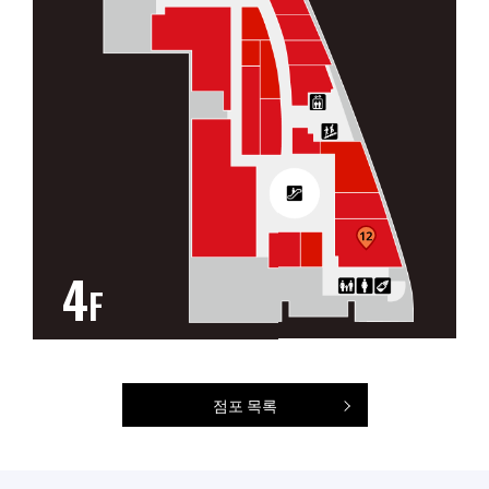
4
F
점포 목록