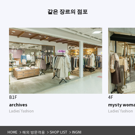
같은 장르의 점포
B1F
4F
archives
mysty wom
Ladies' fashion
Ladies' fashion
HOME
해외 방문객용
SHOP LIST
INGNI