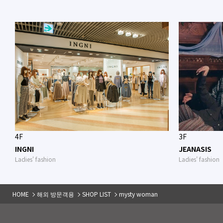
4F
3F
INGNI
JEANASIS
Ladies' fashion
Ladies' fashion
HOME
해외 방문객용
SHOP LIST
mysty woman