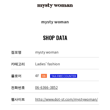
mysty woman
SHOP DATA
점포명
mysty woman
카테고리
Ladies' fashion
플로어
4F
06
TAX-FREE COUNTER
전화번호
06-6366-3852
웹사이트
http://www.dot-st.com/mystywoman/