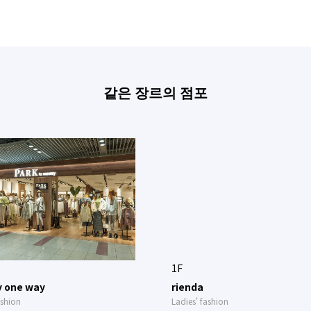
같은 장르의 점포
1F
y one way
rienda
ashion
Ladies' fashion