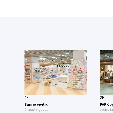
4F
2F
Sanrio vivitix
PARK b
Character goods
Ladies' f