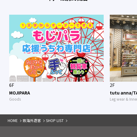
6F
2F
MOJIPARA
tutu anna/T
Goods
Leg wear & Inne
HOME
致海外遊客
SHOP LIST