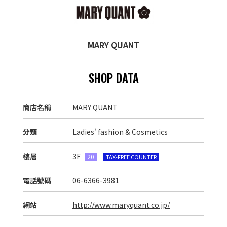
MARY QUANT
SHOP DATA
商店名稱
MARY QUANT
分類
Ladies' fashion & Cosmetics
樓層
3F
20
TAX-FREE COUNTER
電話號碼
06-6366-3981
網站
http://www.maryquant.co.jp/