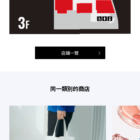
3
F
店鋪一覽
同一類別的商店