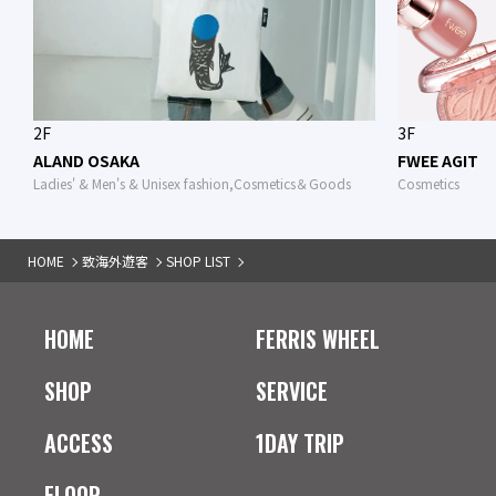
2F
3F
ALAND OSAKA
FWEE AGIT
Ladies' & Men's & Unisex fashion,Cosmetics＆Goods
Cosmetics
HOME
致海外遊客
SHOP LIST
HOME
FERRIS WHEEL
SHOP
SERVICE
ACCESS
1DAY TRIP
FLOOR