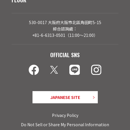
530-0017 大阪府大阪市北區角田町5-15
綜合諮詢處：
+81-6-6313-0501（11:00～21:00）
OFFICIAL SNS
JAPANESE SITE
Privacy Policy
Do Not Sell or Share My Personal Information