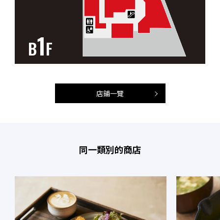
1
B
F
店鋪一覽
同一類別的商店