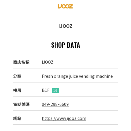
IJOOZ
SHOP DATA
商店名稱
IJOOZ
分類
Fresh orange juice vending machine
樓層
B1F
16
電話號碼
049-298-6609
網站
https://www.ijooz.com