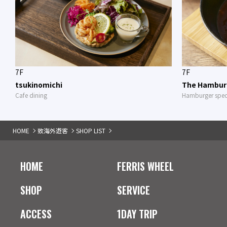
7F
7F
tsukinomichi
The Hambur
Cafe dining
Hamburger speci
HOME
致海外遊客
SHOP LIST
HOME
FERRIS WHEEL
SHOP
SERVICE
ACCESS
1DAY TRIP