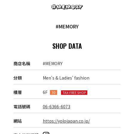
#MEMORY
SHOP DATA
商店名稱
#MEMORY
分類
Men's & Ladies' fashion
樓層
6F
30
TAX-FREE SHOP
電話號碼
06-6366-6073
網站
https://yolojapan.co.jp/