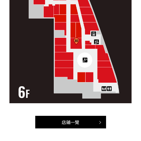
6
F
店鋪一覽