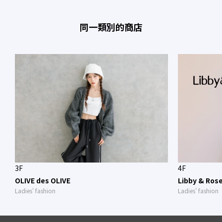
同一類別的商店
3F
4F
OLIVE des OLIVE
Libby & Ros
Ladies' fashion
Ladies' fashion