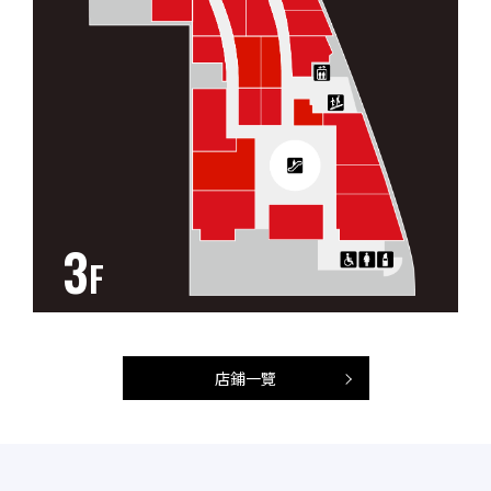
3
F
店鋪一覽