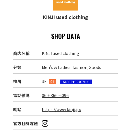
KINJI used clothing
SHOP DATA
商店名稱
KINJI used clothing
分類
Men's & Ladies' fashion,Goods
樓層
3F
01
TAX-FREE COUNTER
電話號碼
06-6366-6096
網站
https://www.kinji.jp/
官方社群媒體