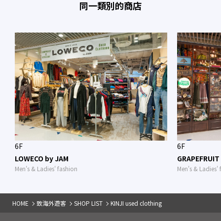
同一類別的商店
6F
6F
LOWECO by JAM
GRAPEFRUIT
Men's & Ladies' fashion
Men's & Ladies' 
HOME
致海外遊客
SHOP LIST
KINJI used clothing