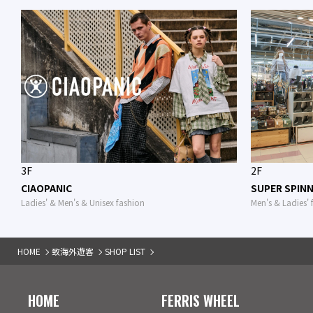
3F
2F
CIAOPANIC
SUPER SPIN
Ladies' & Men's & Unisex fashion
Men's & Ladies' 
HOME
致海外遊客
SHOP LIST
HOME
FERRIS WHEEL