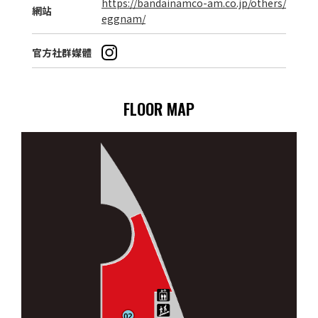
https://bandainamco-am.co.jp/others/
網站
eggnam/
官方社群媒體
FLOOR MAP