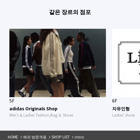
같은 장르의 점포
5F
6F
adidas Originals Shop
자유인형
Men's & Ladies' fashion,Bag ＆ Shoes
Ladies' shoes
HOME
해외 방문객용
SHOP LIST
crocs