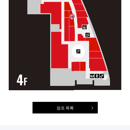
4
F
점포 목록