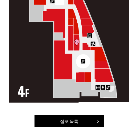
4
F
점포 목록