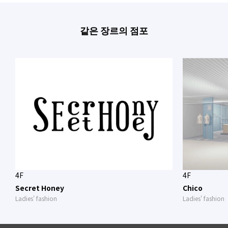
같은 장르의 점포
4F
4F
Secret Honey
Chico
Ladies' fashion
Ladies' fashion