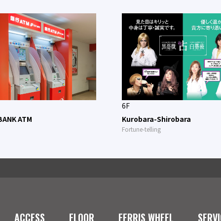
6F
BANK ATM
Kurobara-Shirobara
Fortune-telling
ACCESS
FLOOR
FERRIS WHEEL
SERVI