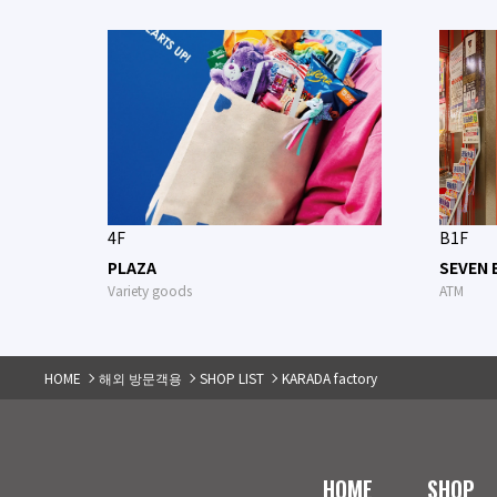
4F
B1F
PLAZA
SEVEN 
Variety goods
ATM
HOME
해외 방문객용
SHOP LIST
KARADA factory
HOME
SHOP