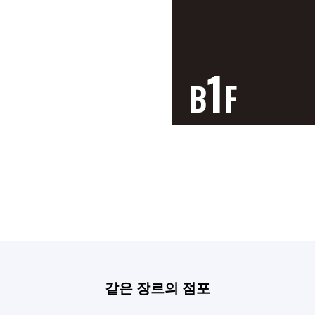
1
B
F
같은 장르의 점포