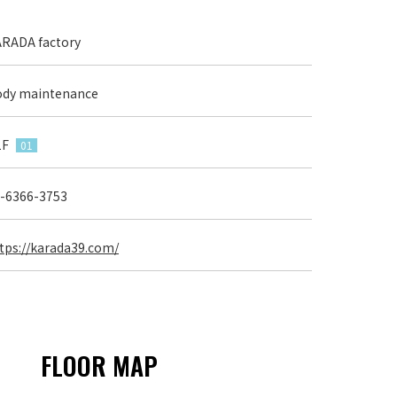
RADA factory
dy maintenance
1F
01
-6366-3753
tps://karada39.com/
FLOOR MAP