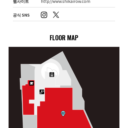
웹사이트
http//www.shikairow.com
공식 SNS
FLOOR MAP