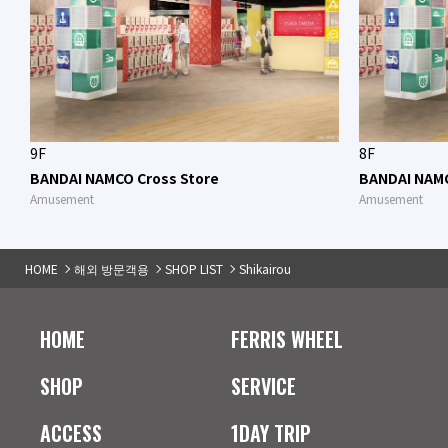
9F
8F
BANDAI NAMCO Cross Store
BANDAI NAMC
Amusement
Amusement
HOME
해외 방문객용
SHOP LIST
Shikairou
HOME
FERRIS WHEEL
SHOP
SERVICE
ACCESS
1DAY TRIP