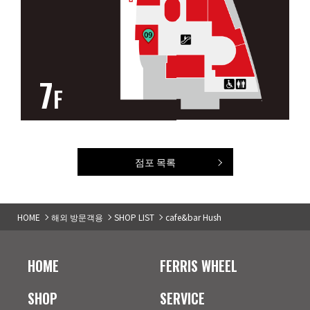
7
F
점포 목록
HOME
해외 방문객용
SHOP LIST
cafe&bar Hush
HOME
FERRIS WHEEL
SHOP
SERVICE