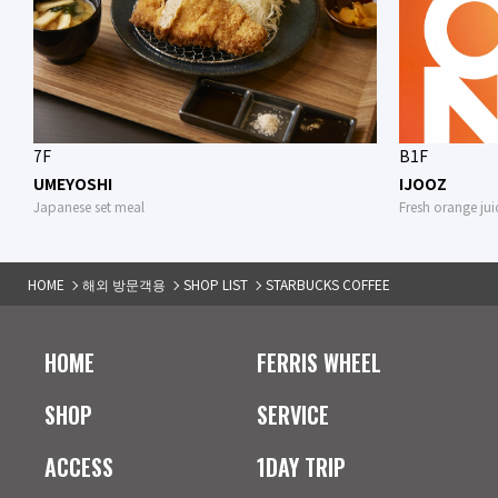
7F
B1F
UMEYOSHI
IJOOZ
Japanese set meal
Fresh orange ju
HOME
해외 방문객용
SHOP LIST
STARBUCKS COFFEE
HOME
FERRIS WHEEL
SHOP
SERVICE
ACCESS
1DAY TRIP