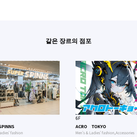
같은 장르의 점포
6F
SPINNS
ACRO TOKYO
adies' fashion
Men's & Ladies' fashion,Accessories