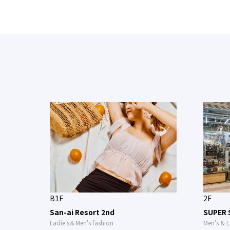
B1F
2F
San-ai Resort 2nd
SUPER 
Ladie's＆Men's fashion
Men's & L