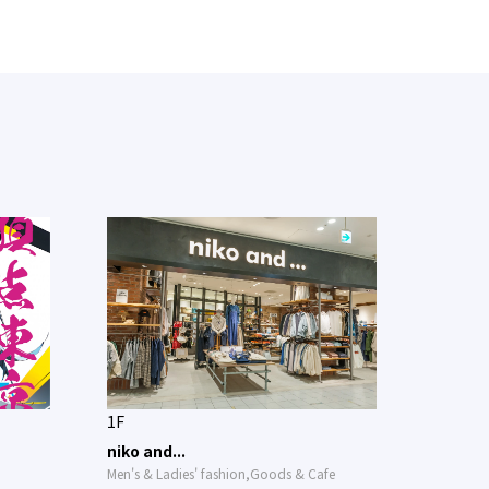
1F
niko and...
Men's & Ladies' fashion,Goods & Cafe