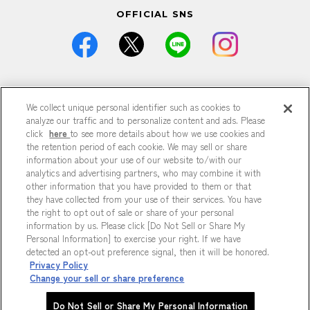
OFFICIAL SNS
価格は全て税込です。
We collect unique personal identifier such as cookies to
掲載している情報は予告なく仕様・デザイン・価格等が変更と
なる場合がございます。
analyze our traffic and to personalize content and ads. Please
掲載している情報は各記事が公開された時点のもので、現在と
click
here
to see more details about how we use cookies and
異なる可能性がございます。
the retention period of each cookie. We may sell or share
掲載商品は数に限りがございますので、品切れの際はご容赦く
information about your use of our website to/with our
ださい。
analytics and advertising partners, who may combine it with
商品の詳細は各店までお問い合わせください。
other information that you have provided to them or that
特に記載がない場合、すべて参考商品です。
they have collected from your use of their services. You have
掲載の記事、写真、イラストなどの無断転載は固くお断りいた
the right to opt out of sale or share of your personal
します。
information by us. Please click [Do Not Sell or Share My
Personal Information] to exercise your right. If we have
detected an opt-out preference signal, then it will be honored.
プライバシーポリシー
Privacy Policy
Do Not Sell or Share My Personal Information
Change your sell or share preference
Copyright © HEP FIVE. All Rights Reserved.
Do Not Sell or Share My Personal Information