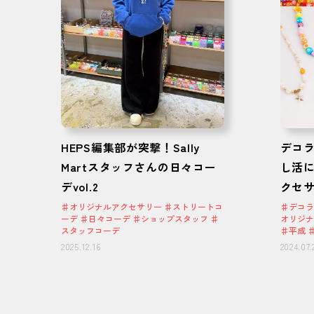
HEPS編集部が突撃！Sally
デコ
Martスタッフさんの日々コー
し活
デvol.2
クセ
♯オリジナルアクセサリー ♯ストリートコ
♯デコラ
ーデ ♯日々コーデ ♯ショップスタッフ ♯
オリジナ
スタッフコーデ
♯平成 
2025.12.16
2024.07.