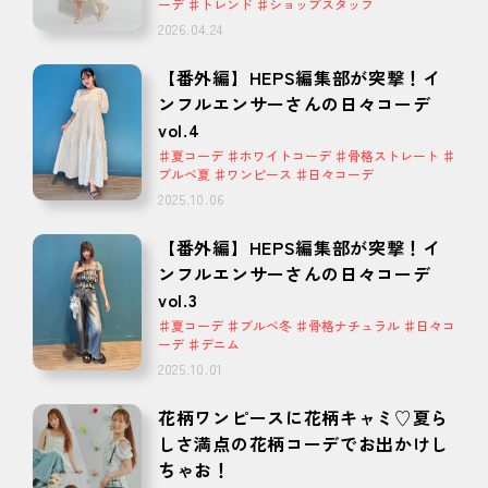
ーデ ♯トレンド ♯ショップスタッフ
2026.04.24
【番外編】HEPS編集部が突撃！イ
ンフルエンサーさんの日々コーデ
vol.4
♯夏コーデ ♯ホワイトコーデ ♯骨格ストレート ♯
ブルベ夏 ♯ワンピース ♯日々コーデ
2025.10.06
【番外編】HEPS編集部が突撃！イ
ンフルエンサーさんの日々コーデ
vol.3
♯夏コーデ ♯ブルベ冬 ♯骨格ナチュラル ♯日々コ
ーデ ♯デニム
2025.10.01
花柄ワンピースに花柄キャミ♡夏ら
しさ満点の花柄コーデでお出かけし
ちゃお！