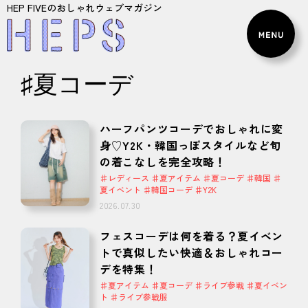
HEP FIVEのおしゃれウェブマガジン
♯夏コーデ
ハーフパンツコーデでおしゃれに変
身♡Y2K・韓国っぽスタイルなど旬
の着こなしを完全攻略！
♯レディース ♯夏アイテム ♯夏コーデ ♯韓国 ♯
夏イベント ♯韓国コーデ ♯Y2K
2026.07.30
フェスコーデは何を着る？夏イベン
トで真似したい快適＆おしゃれコー
デを特集！
♯夏アイテム ♯夏コーデ ♯ライブ参戦 ♯夏イベン
ト ♯ライブ参戦服