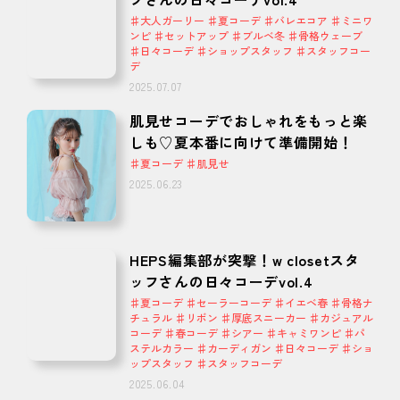
♯大人ガーリー ♯夏コーデ ♯バレエコア ♯ミニワ
ンピ ♯セットアップ ♯ブルベ冬 ♯骨格ウェーブ
♯日々コーデ ♯ショップスタッフ ♯スタッフコー
デ
2025.07.07
肌見せコーデでおしゃれをもっと楽
しも♡夏本番に向けて準備開始！
♯夏コーデ ♯肌見せ
2025.06.23
HEPS編集部が突撃！w closetスタ
ッフさんの日々コーデvol.4
♯夏コーデ ♯セーラーコーデ ♯イエベ春 ♯骨格ナ
チュラル ♯リボン ♯厚底スニーカー ♯カジュアル
コーデ ♯春コーデ ♯シアー ♯キャミワンピ ♯パ
ステルカラー ♯カーディガン ♯日々コーデ ♯ショ
ップスタッフ ♯スタッフコーデ
2025.06.04