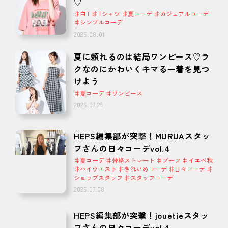
♡
♯白T ♯Tシャツ ♯夏コーデ ♯カジュアルコーデ
♯シンプルコーデ
2025.08.01
夏に頼れるのは結局ワンピース♡ラ
クなのにかわいくキマる一着を見つ
けよう
♯夏コーデ ♯ワンピース
2025.07.29
HEPS編集部が突撃！MURUAスタッ
フさんの日々コーデvol.4
♯夏コーデ ♯骨格ストレート ♯ブーツ ♯イエベ秋
♯ハイウエスト ♯きれいめコーデ ♯日々コーデ ♯
ショップスタッフ ♯スタッフコーデ
2025.07.08
HEPS編集部が突撃！jouetieスタッ
フさんの日々コーデvol.4