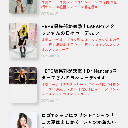
♯夏コーデ ♯夏ワンピ ♯ワンピース ♯花柄 ♯花
柄キャミ ♯花柄ワンピース ♯花柄コーデ
2025.08.22
HEPS編集部が突撃！LAFARYスタ
ッフさんの日々コーデvol.4
♯夏コーデ ♯サブカル系 ♯オールブラック ♯地雷
コーデ ♯地雷系 ♯日々コーデ ♯ショップスタッフ
♯スタッフコーデ
2025.08.20
HEPS編集部が突撃！Dr.Martensス
タッフさんの日々コーデvol.4
♯夏コーデ ♯骨格ストレート ♯イエベ秋 ♯骨格ウ
ェーブ ♯厚底サンダル ♯Y2K ♯日々コーデ ♯ショ
ップスタッフ ♯スタッフコーデ
2025.08.19
ロゴTシャツにプリントTシャツ！
この夏はとにかくTシャツが着たい