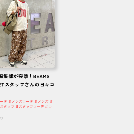
S編集部が突撃！BEAMS
EETスタッフさんの日々コ
ーデ ♯メンズコーデ ♯メンズ ♯
スタッフ ♯スタッフコーデ ♯コ
22