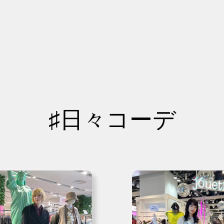
♯日々コーデ