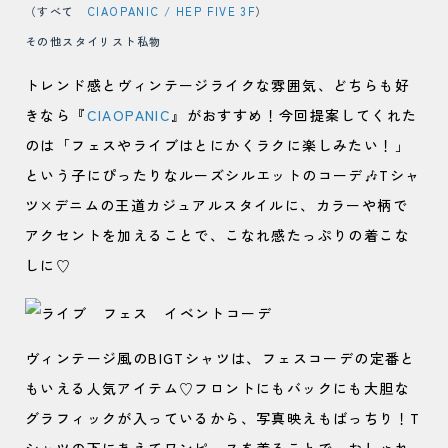
（すべて
CIAOPANIC / HEP FIVE 3F
）
その他スタイリスト私物
トレンド感とヴィンテージライクな雰囲気、どちらも好
きなら『
CIAOPANIC
』がおすすめ！今回提案してくれた
のは「フェスやライブはとにかくラクに楽しみたい！」
という子にぴったりなルーズシルエットのコーデ🎶Tシャ
ツ×デニムの王道カジュアルスタイルに、カラーや柄で
アクセントを加えることで、こなれ感たっぷりの着こな
しに♡
ヴィンテージ風のBIGTシャツは、フェスコーデの定番と
もいえる人気アイテム♡フロントにもバックにも大胆な
グラフィックが入っているから、写真映えもばっちり！T
シャツの下にあえてワンピースを着ることで、おしゃれ