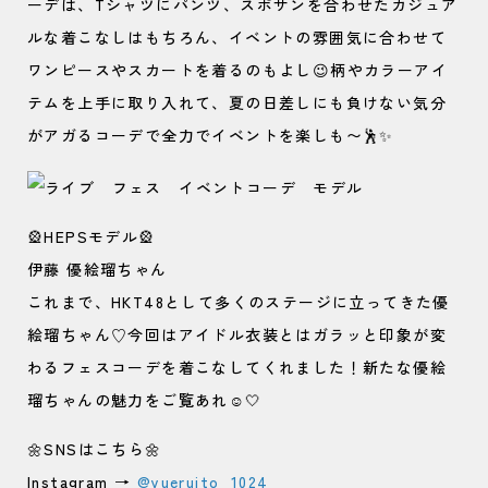
ーデは、Tシャツにパンツ、スポサンを合わせたカジュア
ルな着こなしはもちろん、イベントの雰囲気に合わせて
ワンピースやスカートを着るのもよし😉柄やカラーアイ
テムを上手に取り入れて、夏の日差しにも負けない気分
がアガるコーデで全力でイベントを楽しも〜🕺✨
🎡HEPSモデル🎡
伊藤 優絵瑠ちゃん
これまで、HKT48として多くのステージに立ってきた優
絵瑠ちゃん♡今回はアイドル衣装とはガラッと印象が変
わるフェスコーデを着こなしてくれました！新たな優絵
瑠ちゃんの魅力をご覧あれ☺️🤍
🌼SNSはこちら🌼
Instagram →
@yueruito_1024