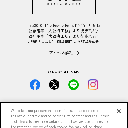
〒530-0017 大阪府大阪市北区角田町5-15
阪急電車「大阪梅田駅」より徒歩約3分
阪神電車「大阪梅田駅」より徒歩約5分
JR線「大阪駅」御堂筋口より徒歩約4分
アクセス詳細
OFFICIAL SNS
価格は全て税込です。
We collect unique personal identifier such as cookies to
掲載している情報は予告なく仕様・デザイン・価格等が変更と
なる場合がございます。
analyze our traffic and to personalize content and ads. Please
掲載している情報は各記事が公開された時点のもので、現在と
click
here
to see more details about how we use cookies and
異なる可能性がございます。
the retention period of each cookie. We may sell or share