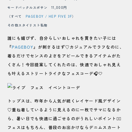
モードバックルスポサン 11,000円
（すべて
PAGEBOY / HEP FIVE 3F
）
その他スタイリスト私物
誰にも媚びず、自分らしいおしゃれを貫きたい子には
『
PAGEBOY
』が刺さるはず♡カジュアルでラフなのに、
着るだけでセンスのよさをアピールできるアイテムがた
くさん！今回提案してくれたのは、快適でおしゃれ見え
も叶えるストリートライクなフェスコーデ🎧🤍
トップスは、昨年から人気が続くレイヤード風デザイン
♡重ね着しているように見えるのに一枚でサマになるか
ら、暑い日でも快適に過ごせるのがうれしいポイント🙆‍♀️
フェスはもちろん、普段のお出かけならデニムスカート