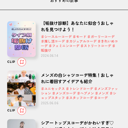
おすすめの記事
【垢抜け診断】あなたに似合うおしゃ
れを見つけよう！
♯シースルーコーデ ♯モード ♯ガーリーコーデ
♯推し活コーデ ♯カジュアルコーデ ♯きれいめコ
ーデ ♯フェミニンコーデ ♯ストリートコーデ ♯
垢抜け
2024.06.14
CLIP
メンズの白シャツコーデ特集！おしゃ
れに着回すアイデアも紹介
♯ユニセックス ♯トレンドコーデ ♯メンズファッ
ション ♯メンズコーデ ♯ヘプメン ♯メンズ ♯シ
ョップスタッフ ♯スタッフコーデ ♯コーデ
2025.06.06
CLIP
シアートップスコーデがかわいすぎ♡