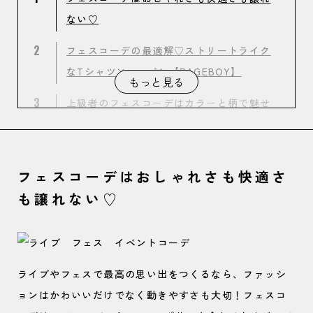
ない♡
2
フェスコーデの最適解♡ストリートライク
なTシャツ×ハーパン【PAGEBOY】
もっと見る
3
上級者のフェスコーデはカラーと柄で魅せ
る！【Oriens JOURNAL STANDARD】
4
フェスコーデは“ゆるカジュアル”ならラク
フェスコーデはおしゃれさも快適さ
に映える♡【CIAOPANIC】
も譲れない♡
ライブやフェスで最高の思い出をつくるなら、ファッシ
ョンはかわいいだけでなく動きやすさも大切！フェスコ