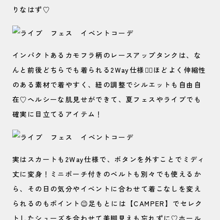
りなはず♡
インパクトあるカモフラ柄のレースアップタンクは、な
んと前後どちらでも着られる2Way仕様🙆‍♀️ほどよく伸縮性
のある素材で着やすく、紐の調整でシルエットも自由自
在♡ヘルシーな肌見せができて、夏フェスやライブでも
確実に目立てるアイテム！
実はスカートも2Way仕様で、ボタンを外すことでミディ
丈に変身！ミニポーチ付きのベルトも別々でも使えるか
ら、その日の気分やイベントに合わせて着こなしを変え
られるのもポイント😉足もとには【CAMPER】でセレク
トしたシューズを合わせて美脚見えも忘れずに♡ホール