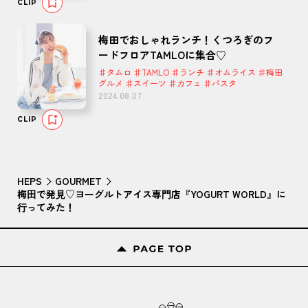
CLIP
梅田でおしゃれランチ！くつろぎのフ
ードフロアTAMLOに集合♡
♯タムロ ♯TAMLO ♯ランチ ♯オムライス ♯梅田
グルメ ♯スイーツ ♯カフェ ♯パスタ
2024.08.07
CLIP
HEPS
GOURMET
梅⽥で発⾒♡ヨーグルトアイス専⾨店『YOGURT WORLD』に
⾏ってみた！