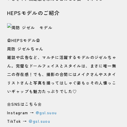
HEPSモデルのご紹介
🎡HEPSモデル🎡
周防 ジゼルちゃん
雑誌や広告など、マルチに活躍するモデルのジゼルちゃ
ん。完璧なドールフェイスとスタイルは、まさに唯一無
二の存在感！でも、撮影の合間にはメイクさんやスタイ
リストさんと写真を撮ってはしゃぐ姿も☺️その人懐っこ
いギャップも魅力たっぷりでした♡
🌼SNSはこちら🌼
Instagram →
@gsl.suou
TikTok →
＠gsl.suou