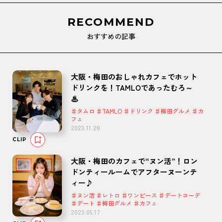
RECOMMEND
おすすめの記事
大阪・梅田のおしゃれカフェでホット
ドリンクを！TAMLOであったむろ～
♨
♯タムロ ♯TAMLO ♯ドリンク ♯梅田グルメ ♯カ
フェ
2023.11.28
CLIP
大阪・梅田のカフェで“ヌン活”！ロン
ドンティールームでアフターヌーンテ
ィー♪
♯ヌン活 ♯レトロ ♯ワンピース ♯デートコーデ
♯デート ♯梅田グルメ ♯カフェ
2023.05.17