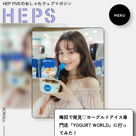
HEP FIVEのおしゃれウェブマガジン
SCROLL
梅⽥で発⾒♡ヨーグルトアイス専
⾨店『YOGURT WORLD』に⾏っ
てみた！