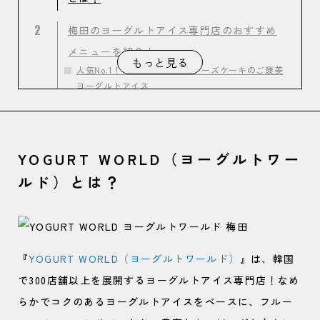
2
梅田のヨーグルトアイス専門店のおすすめ
メニューを紹介！
もっと見る
人気No.1！いちご×チョコ×チーズケーキのご褒美
ヨーグルトアイス
おいしくてきれいになれる？！コムハニー×キウイ
の美容系ヨーグルトアイス
ザクザク食感がやみつきに♡リッチなドバイチョコ
YOGURT WORLD（ヨーグルトワー
ヨーグルトアイス
ルド）とは？
『
YOGURT WORLD（ヨーグルトワールド）
』は、韓国
で300店舗以上を展開するヨーグルトアイス専門店！なめ
らかでコクのあるヨーグルトアイスをベースに、フルー