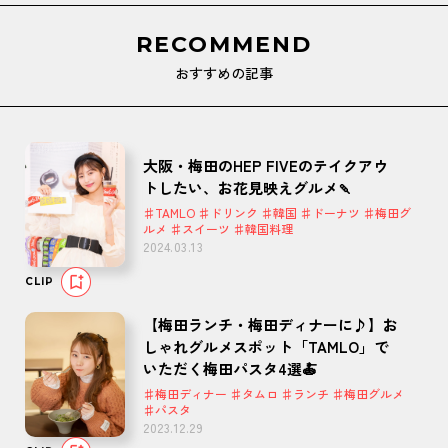
RECOMMEND
おすすめの記事
大阪・梅田のHEP FIVEのテイクアウ
トしたい、お花見映えグルメ🍡
♯TAMLO ♯ドリンク ♯韓国 ♯ドーナツ ♯梅田グ
ルメ ♯スイーツ ♯韓国料理
2024.03.13
CLIP
【梅田ランチ・梅田ディナーに♪】お
しゃれグルメスポット「TAMLO」で
いただく梅田パスタ4選🍝
♯梅田ディナー ♯タムロ ♯ランチ ♯梅田グルメ
♯パスタ
2023.12.29