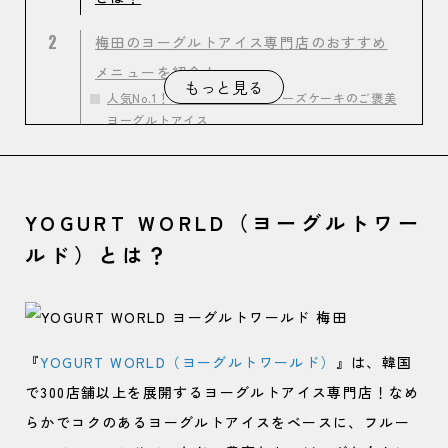
2
梅田のヨーグルトアイス専門店のおすすめ
メニューを紹介！
もっと見る
人気No.1！いちご×チョコ×チーズケーキのご褒美
ヨーグルトアイス
おいしくてきれいになれる？！コムハニー×キウイ
の美容系ヨーグルトアイス
ザクザク食感がやみつきに♡リッチなドバイチョコ
YOGURT WORLD（ヨーグルトワー
ヨーグルトアイス
ルド）とは？
『
YOGURT WORLD（ヨーグルトワールド）
』は、韓国
で300店舗以上を展開するヨーグルトアイス専門店！なめ
らかでコクのあるヨーグルトアイスをベースに、フルー