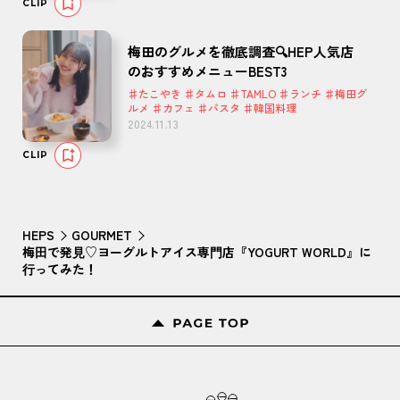
CLIP
梅田のグルメを徹底調査🔍HEP人気店
のおすすめメニューBEST3
♯たこやき ♯タムロ ♯TAMLO ♯ランチ ♯梅田グ
ルメ ♯カフェ ♯パスタ ♯韓国料理
2024.11.13
CLIP
HEPS
GOURMET
梅⽥で発⾒♡ヨーグルトアイス専⾨店『YOGURT WORLD』に
⾏ってみた！