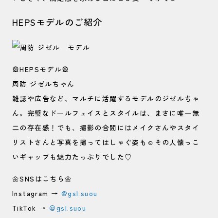
HEPSモデルのご紹介
🎡HEPSモデル🎡
周防 ジゼルちゃん
雑誌や広告など、マルチに活躍するモデルのジゼルちゃ
ん。完璧なドールフェイスとスタイルは、まさに唯一無
二の存在感！でも、撮影の合間にはメイクさんやスタイ
リストさんと写真を撮ってはしゃぐ姿も☺️その人懐っこ
いギャップも魅力たっぷりでした♡
🌼SNSはこちら🌼
Instagram →
@gsl.suou
TikTok →
＠gsl.suou