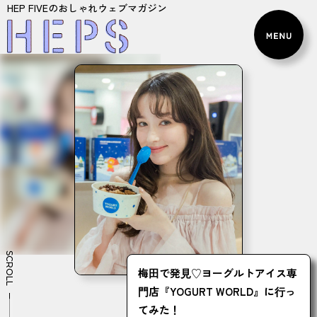
HEP FIVEのおしゃれウェブマガジン
SCROLL
梅⽥で発⾒♡ヨーグルトアイス専
⾨店『YOGURT WORLD』に⾏っ
てみた！