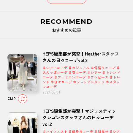
RECOMMEND
おすすめの記事
HEPS編集部が突撃！Heatherスタッフ
さんの日々コーデvol.2
♯シアーコーデ ♯カジュアル ♯骨格ウェーブ ♯
大人っぽコーデ ♯春コーデ ♯シアー ♯トレンド
コーデ ♯フェミニンコーデ ♯ワンピース ♯トレ
ンド ♯日々コーデ ♯ショップスタッフ ♯スタッ
フコーデ
2024.05.01
CLIP
HEPS編集部が突撃！マジェスティッ
クレゴンスタッフさんの日々コーデ
vol.2
♯ハイウエスト ♯低身長コーデ ♯肌見せ ♯シア