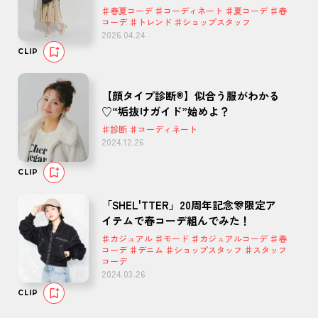
♯春夏コーデ ♯コーディネート ♯夏コーデ ♯春
コーデ ♯トレンド ♯ショップスタッフ
2026.04.24
CLIP
【顔タイプ診断®】似合う服がわかる
♡“垢抜けガイド”始めよ？
♯診断 ♯コーディネート
2024.12.26
CLIP
「SHEL'TTER」20周年記念🎊限定ア
イテムで春コーデ組んでみた！
♯カジュアル ♯モード ♯カジュアルコーデ ♯春
コーデ ♯デニム ♯ショップスタッフ ♯スタッフ
コーデ
2024.03.26
CLIP