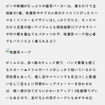
ピンや刺繍がたっぷりの猫耳パーカーは、着るだけで主
役級の1着。地雷系やサブカル系のテイストにぴったりハ
マる！インナーもデザインはしっかりだけど、モノクロ
だから主張の強いアイテムとも相性抜群🙆‍♀️アクセサリー
や付け襟を重ねてもゴチャつかず、地雷系コーデ初心者
でもバランスよく着られるよ♡
ボトムスは、赤×黒のチェック柄で、パンク要素も感じ
るスカート🔥フリルやハトメがしっかり効いているから
存在感もあって、推し活やイベントでも目立つこと間違
いなし♡足もとに同柄のレッグウォーマーを合わせれ
ば、統一感が出てさらにかわいさアップ！2色展開でグレ
ーもあるので、友だちとの双子コーデにもおすすめ😉