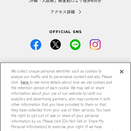
JR線「大阪駅」御堂筋口より徒歩約4分
アクセス詳細
OFFICIAL SNS
価格は全て税込です。
We collect unique personal identifier such as cookies to
掲載している情報は予告なく仕様・デザイン・価格等が変更と
なる場合がございます。
analyze our traffic and to personalize content and ads. Please
掲載している情報は各記事が公開された時点のもので、現在と
click
here
to see more details about how we use cookies and
異なる可能性がございます。
the retention period of each cookie. We may sell or share
掲載商品は数に限りがございますので、品切れの際はご容赦く
information about your use of our website to/with our
ださい。
analytics and advertising partners, who may combine it with
商品の詳細は各店までお問い合わせください。
other information that you have provided to them or that
特に記載がない場合、すべて参考商品です。
they have collected from your use of their services. You have
掲載の記事、写真、イラストなどの無断転載は固くお断りいた
the right to opt out of sale or share of your personal
します。
information by us. Please click [Do Not Sell or Share My
Personal Information] to exercise your right. If we have