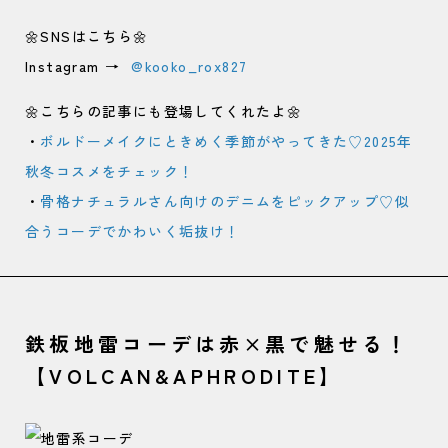
🌼SNSはこちら🌼
Instagram →
@kooko_rox827
🌼こちらの記事にも登場してくれたよ🌼
・
ボルドーメイクにときめく季節がやってきた♡2025年
秋冬コスメをチェック！
・
骨格ナチュラルさん向けのデニムをピックアップ♡似
合うコーデでかわいく垢抜け！
鉄板地雷コーデは赤×黒で魅せる！
【VOLCAN&APHRODITE】