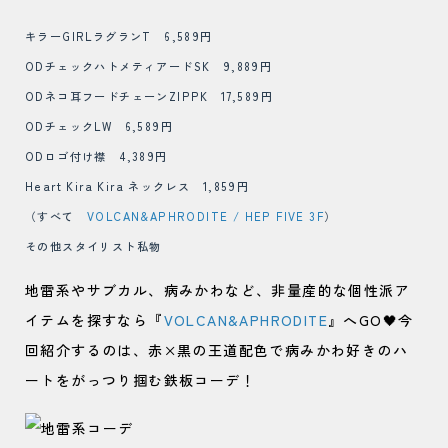
キラーGIRLラグランT 6,589円
ODチェックハトメティアードSK 9,889円
ODネコ耳フードチェーンZIPPK 17,589円
ODチェックLW 6,589円
ODロゴ付け襟 4,389円
Heart Kira Kira ネックレス 1,859円
（すべて
VOLCAN&APHRODITE / HEP FIVE 3F
）
その他スタイリスト私物
地雷系やサブカル、病みかわなど、非量産的な個性派ア
イテムを探すなら『
VOLCAN&APHRODITE
』へGO🖤今
回紹介するのは、赤×黒の王道配色で病みかわ好きのハ
ートをがっつり掴む鉄板コーデ！