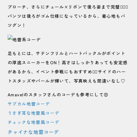
ブローチ、さらにチュール×リボンで後ろ姿まで完璧😮‍💨💘
パンツは後ろがゴム仕様になっているから、着心地もバ
ツグン！
足もとには、サテンフリルとハートバックルがポイント
の厚底スニーカーをON！高さはしっかりあっても安定感
があるから、イベント参戦にもおすすめ🙆‍♀️サイドのハー
トスタッズやパールが輝いて、写真映えも間違いなし♡
Amavelのスタッフさんのコーデも参考にして😍
サブカル地雷コーデ
うさぎ耳な地雷風コーデ
チェックな地雷風コーデ
チャイナな地雷コーデ