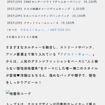
【REFLEM】2WAYボンテージワイドデニムカーゴパンツ 28,380円
【REFLEM】クロス刺繍ダメージデニムキャップ
6,050円
【REFLEM】Dカンベルトフラップバックパック 20,680円
【REFLEM】プラットフォームシューズ 19,580円
（すべて
アクロトーキョー。 / HEP FIVE 6F
）
その他スタイリスト私物
さまざまなカルチャーを融合し、ストリートやパンク、
アニメ要素まで取り入れている『
アクロトーキョー。
』
からは、人気のグランジファッションをベースに“人と被
らない個性派地雷系”をテーマにした唯一無二のスタイル
が登場🖤洋服はもちろん、強めなバッグや帽子で、個性
をしっかりアピール！
トップスは、クロスデザインが印象的なレイヤード風ロ