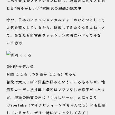
に出す量産型ファッションに対し、地雷系は危うさを感
じる“病みかわいい”雰囲気の服装が魅力🖤
今や、日本のファッションカルチャーのひとつとしても
人気を確立しているから、挑戦してみたくなるよね！さ
て、あなたも地雷系ファッションの沼にハマってみな
い？😉💘
🎡HEPモデル🎡
月岡 こころ（つきおか こころ）ちゃん
普段は大人っぽい洋服が好みというこころちゃんが、地
雷系コーデに初挑戦！最初はソワソワした様子だったけ
ど、現場の絶賛の声に「うれしい〜☺️」とにっこり
♡YouTube〈マイナビティーンズちゃんねる〉にも出演
しているから、ぜひ一緒にチェックしてみて！