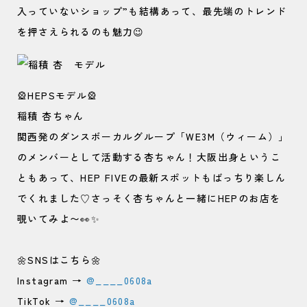
入っていないショップ”も結構あって、最先端のトレンド
を押さえられるのも魅力😉
🎡HEPSモデル🎡
稲積 杏ちゃん
関西発のダンスボーカルグループ「WE3M（ウィーム）」
のメンバーとして活動する杏ちゃん！大阪出身というこ
ともあって、HEP FIVEの最新スポットもばっちり楽しん
でくれました♡さっそく杏ちゃんと一緒にHEPのお店を
覗いてみよ〜👀✨
🌼SNSはこちら🌼
Instagram →
@____0608a
TikTok →
@____0608a