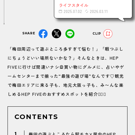
ライフスタイル
2025.07.02
2026.03.11
SHARE
CLIP
「梅田周辺って遊ぶところ多すぎて悩む！」「暇つぶし
にちょうどいい場所ないかな？」そんなときは、HEP
FIVEに行けば間違いナシ🎡買い物にグルメに、占いやゲ
ームセンターまで揃った“最強の遊び場”なんです♡観光
で梅田エリアに来る子も、地元大阪っ子も、み〜んな楽
しめるHEP FIVEのおすすめスポットを紹介🏃‍♀️✨
CONTENTS
1
梅田の遊ぶところなら駅チカ×屋内のHEP