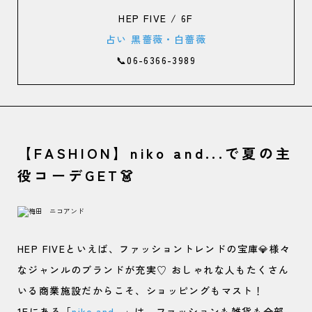
HEP FIVE / 6F
占い 黒薔薇・白薔薇
📞06-6366-3989
【FASHION】niko and...で夏の主
役コーデGET👗
HEP FIVEといえば、ファッショントレンドの宝庫💎様々
なジャンルのブランドが充実♡ おしゃれな人もたくさん
いる商業施設だからこそ、ショッピングもマスト！
1Fにある「
niko and...
」は、ファッションも雑貨も全部