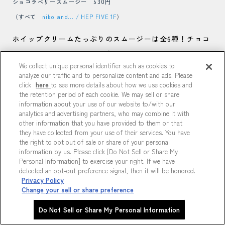
ショコラベリースムージー 530円
（すべて
niko and... / HEP FIVE 1F
）
ホイップクリームたっぷりのスムージーは全6種！チョコ
系やフルーツ系といった豊富なラインナップのなかで、
We collect unique personal identifier such as cookies to
一番人気はショコラベリースムージー！ベリーとチョコ
analyze our traffic and to personalize content and ads. Please
の甘酸っぱい組み合わせに、トリコになる人が続出中…♡
click
here
to see more details about how we use cookies and
the retention period of each cookie. We may sell or share
🍹
information about your use of our website to/with our
analytics and advertising partners, who may combine it with
other information that you have provided to them or that
they have collected from your use of their services. You have
the right to opt out of sale or share of your personal
※商品は画像の左から
information by us. Please click [Do Not Sell or Share My
Personal Information] to exercise your right. If we have
ショコラベリースムージー 530円
detected an opt-out preference signal, then it will be honored.
ひれかつタルタル 440円
Privacy Policy
Change your sell or share preference
（すべて
niko and... / HEP FIVE 1F
）
Do Not Sell or Share My Personal Information
お腹が空いたときは、ふわふわなコッペパンにスイーツ