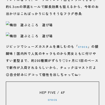
約6.3cmの厚底ヒールで脚長効果も狙えるから、今年のお
出かけはこればっかりになりそうなフラグ😎🏝
ジビッツでシューズカスタムを楽しむのも「
crocs
」の醍
醐味！国内外で人気のキャラものから男女ともに付けや
すい星型まで、約200種類がずらり♡3ヶ月に1回のペース
で新作が入荷されるらしいから、チェックはマストだよ
😉自分好みにデコって個性を出しちゃって👟✨
HEP FIVE / 4F
crocs