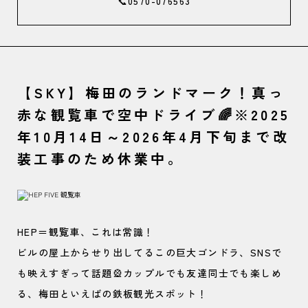
📞0570-076563
【SKY】梅田のランドマーク！真っ
赤な観覧車で空中ドライブ🌈※2025
年10月14日～2026年4月下旬まで改
装工事のため休業中。
HEP＝観覧車、これは常識！
ビルの屋上からせり出してるこの巨大ゴンドラ、SNSで
も映えすぎって話題🎡カップルでも友達同士でも楽しめ
る、梅田といえばの鉄板観光スポット！