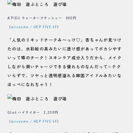
A’PIEU ウォーターブラッシャー 880円
（
aiicosme / HEP FIVE 6F
）
「人気のリキッドチークみ〜っけ♡」杏ちゃんが見つけ
たのは、水彩絵の具みたいに透け感があってボカシやす
いって噂のチーク！スキンケア成分入りだから、メイク
しながら潤いチャージできる優れものなんだって✨テク
いらずで、ツヤっと透明感溢れる韓国アイドルみたいな
ほっぺになれちゃう！
Glint ハイライター 2,200円
（
aiicosme / HEP FIVE 6F
）