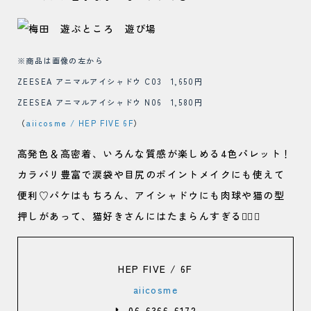
※商品は画像の左から
ZEESEA アニマルアイシャドウ C03 1,650円
ZEESEA アニマルアイシャドウ N06 1,580円
（
aiicosme / HEP FIVE 6F
）
高発色＆高密着、いろんな質感が楽しめる4色パレット！
カラバリ豊富で涙袋や目尻のポイントメイクにも使えて
便利♡パケはもちろん、アイシャドウにも肉球や猫の型
押しがあって、猫好きさんにはたまらんすぎる😮‍💨💘
HEP FIVE / 6F
aiicosme
📞 06-6366-6172