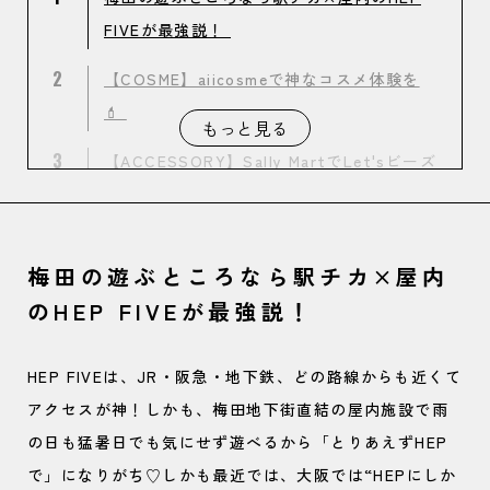
FIVEが最強説！
2
【COSME】aiicosmeで神なコスメ体験を
💄
もっと見る
3
【ACCESSORY】Sally MartでLet'sビーズ
アクセサリー作り！※Sally Martは退店し
ました。
梅田の遊ぶところなら駅チカ×屋内
4
【FASHION】お出かけの相棒はcrocsで
のHEP FIVEが最強説！
GETしよ👟
5
【GAME】バンダイナムコで“景品ガチ取
HEP FIVEは、JR・阪急・地下鉄、どの路線からも近くて
り”チャレンジ🎯
アクセスが神！しかも、梅田地下街直結の屋内施設で雨
の日も猛暑日でも気にせず遊べるから「とりあえずHEP
で」になりがち♡しかも最近では、大阪では“HEPにしか