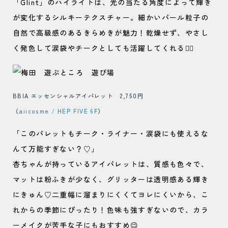
「Glint」のハイライトは、光の当たる角度によって輝き
が変化するシルキーテクスチャー。細かいパール粒子の
自然で高級感のあるきらめきが魅力！乾燥せず、やさし
く発色して涙袋やチークとしても活躍してくれる🙆‍♀️
BBIA エッセンシャルアイパレット 2,750円
（
aiicosme / HEP FIVE 6F
）
「このパレットもチーク・ライナー・涙袋にも使えるな
んて万能すぎない？♡」
杏ちゃんが持っているアイパレットは、質感も色々で、
マットは粉ふきが少なく、グリッターは透明感ある輝き
にきゅん♡二重幅に溜まりにくくてヨレにくいから、こ
れからの季節にぴったり！色味も強すぎないので、カラ
ーメイクが苦手な子にもおすすめ😉