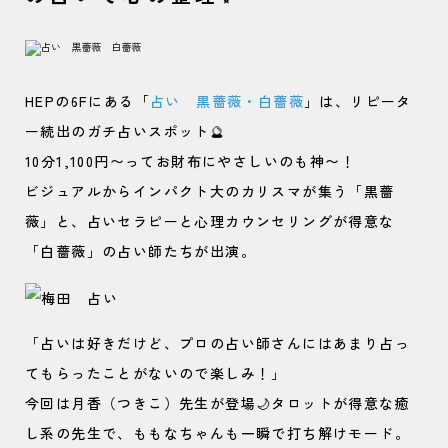
HEPの6Fにある「
占い 黒薔薇・白薔薇
」は、リピータ
ー続出のガチ占いスポット🔮
10分1,100円〜ってお財布にやさしいのも神〜！
ビジュアルからインパクト大のカリスマが集う「黒薔
薇」と、占いセラピーと心理カウンセリングが得意な
「白薔薇」の占い師たちが出演。
「占いは好きだけど、プロの占い師さんにはあまり占っ
てもらったことがないので楽しみ！」
今回は月香（つきこ）先生が登場🌙タロットが得意な癒
し系の先生で、ももなちゃんも一瞬で打ち解けモード。