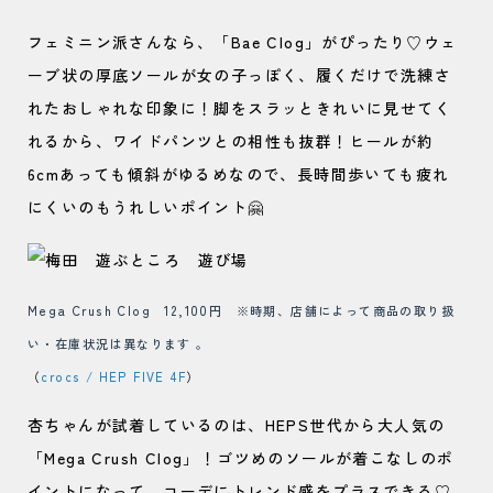
フェミニン派さんなら、「Bae Clog」がぴったり♡ウェ
ーブ状の厚底ソールが女の子っぽく、履くだけで洗練さ
れたおしゃれな印象に！脚をスラッときれいに見せてく
れるから、ワイドパンツとの相性も抜群！ヒールが約
6cmあっても傾斜がゆるめなので、長時間歩いても疲れ
にくいのもうれしいポイント🤗
Mega Crush Clog 12,100円
※時期、店舗によって商品の取り扱
い・在庫状況は異なります 。
（
crocs / HEP FIVE 4F
）
杏ちゃんが試着しているのは、HEPS世代から大人気の
「Mega Crush Clog」！ゴツめのソールが着こなしのポ
イントになって、コーデにトレンド感をプラスできる♡