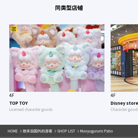
同类型店铺
4F
4F
TOP TOY
Disney stor
Licensed character goods
Character good
HOME
致来自国外的游客
SHOP LIST
Munyugurumi Patio