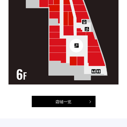
6
F
店铺一览