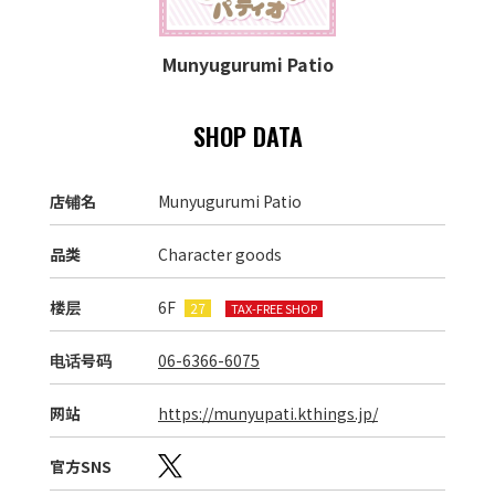
Munyugurumi Patio
SHOP DATA
店铺名
Munyugurumi Patio
品类
Character goods
楼层
6F
27
TAX-FREE SHOP
电话号码
06-6366-6075
网站
https://munyupati.kthings.jp/
官方SNS