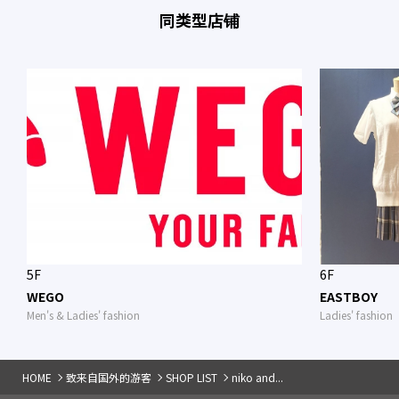
同类型店铺
5F
6F
WEGO
EASTBOY
Men's & Ladies' fashion
Ladies' fashion
HOME
致来自国外的游客
SHOP LIST
niko and...