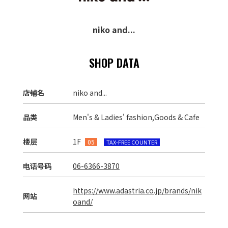
niko and...
SHOP DATA
店铺名
niko and...
品类
Men's & Ladies' fashion,Goods & Cafe
楼层
1F
05
TAX-FREE COUNTER
电话号码
06-6366-3870
https://www.adastria.co.jp/brands/nik
网站
oand/